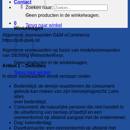
Contact
Zoeken naar:
Geen producten in de winkelwagen.
0
Terug naar winkel
Winkelwagen
Algemene voorwaarden G&M eCommerce
https://just-pure.nl/
Algemene voorwaarden op basis van modelvoorwaarden
van Stichting WebwinkelKeur.
Geen producten in de winkelwagen.
Artikel 1 – Definities
Terug naar winkel
In deze voorwaarden wordt verstaan onder:
Bedenktijd: de termijn waarbinnen de consument
gebruik kan maken van zijn herroepingsrecht; Lees
alles
over bedenktijd.
Consument: de natuurlijke persoon die niet handelt in
de uitoefening van beroep of bedrijf en een
overeenkomst op afstand aangaat met de ondernemer;
Dag: kalenderdag;
Duurtransactie: een overeenkomst op afstand met