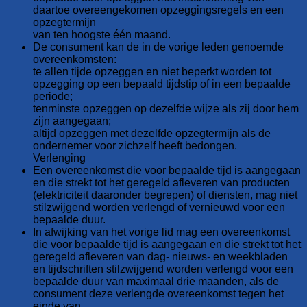
daartoe overeengekomen opzeggingsregels en een
opzegtermijn
van ten hoogste één maand.
De consument kan de in de vorige leden genoemde
overeenkomsten:
te allen tijde opzeggen en niet beperkt worden tot
opzegging op een bepaald tijdstip of in een bepaalde
periode;
tenminste opzeggen op dezelfde wijze als zij door hem
zijn aangegaan;
altijd opzeggen met dezelfde opzegtermijn als de
ondernemer voor zichzelf heeft bedongen.
Verlenging
Een overeenkomst die voor bepaalde tijd is aangegaan
en die strekt tot het geregeld afleveren van producten
(elektriciteit daaronder begrepen) of diensten, mag niet
stilzwijgend worden verlengd of vernieuwd voor een
bepaalde duur.
In afwijking van het vorige lid mag een overeenkomst
die voor bepaalde tijd is aangegaan en die strekt tot het
geregeld afleveren van dag- nieuws- en weekbladen
en tijdschriften stilzwijgend worden verlengd voor een
bepaalde duur van maximaal drie maanden, als de
consument deze verlengde overeenkomst tegen het
einde van