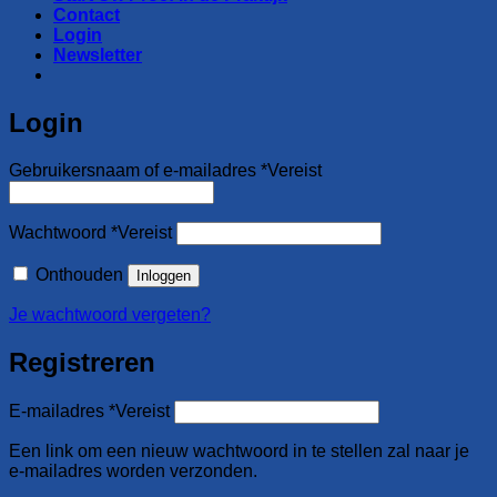
Contact
Login
Newsletter
Login
Gebruikersnaam of e-mailadres
*
Vereist
Wachtwoord
*
Vereist
Onthouden
Inloggen
Je wachtwoord vergeten?
Registreren
E-mailadres
*
Vereist
Een link om een nieuw wachtwoord in te stellen zal naar je
e-mailadres worden verzonden.