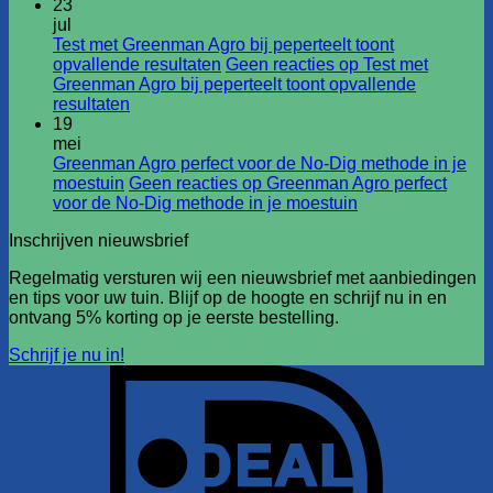
23
jul
Test met Greenman Agro bij peperteelt toont
opvallende resultaten
Geen reacties
op Test met
Greenman Agro bij peperteelt toont opvallende
resultaten
19
mei
Greenman Agro perfect voor de No-Dig methode in je
moestuin
Geen reacties
op Greenman Agro perfect
voor de No-Dig methode in je moestuin
Inschrijven nieuwsbrief
Regelmatig versturen wij een nieuwsbrief met aanbiedingen
en tips voor uw tuin. Blijf op de hoogte en schrijf nu in en
ontvang 5% korting op je eerste bestelling.
Schrijf je nu in!