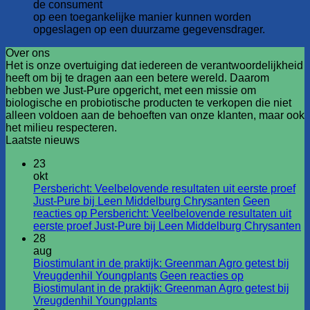
de consument
op een toegankelijke manier kunnen worden
opgeslagen op een duurzame gegevensdrager.
Over ons
Het is onze overtuiging dat iedereen de verantwoordelijkheid
heeft om bij te dragen aan een betere wereld. Daarom
hebben we Just-Pure opgericht, met een missie om
biologische en probiotische producten te verkopen die niet
alleen voldoen aan de behoeften van onze klanten, maar ook
het milieu respecteren.
Laatste nieuws
23
okt
Persbericht: Veelbelovende resultaten uit eerste proef
Just-Pure bij Leen Middelburg Chrysanten
Geen
reacties
op Persbericht: Veelbelovende resultaten uit
eerste proef Just-Pure bij Leen Middelburg Chrysanten
28
aug
Biostimulant in de praktijk: Greenman Agro getest bij
Vreugdenhil Youngplants
Geen reacties
op
Biostimulant in de praktijk: Greenman Agro getest bij
Vreugdenhil Youngplants